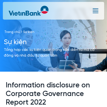
Skip to Main Content
Trang chủ
Sự kiện
Sự kiện
Tổng hợp các sự kiện quan trọng sắp diễn ra mà cổ
đông và nhà đầu tư quan tâm
Information disclosure on
Corporate Governance
Report 2022