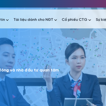
tin
Tài liệu dành cho NĐT
Cổ phiếu CTG
Sự ki
nhất
nhất
áo tài chính
Thông tin giao dịch
Công bố thông tin
Sự kiện
tài chính
Thông tin giao dịch
Công bố thông tin
Sự kiện
 đông và nhà đầu tư quan tâm