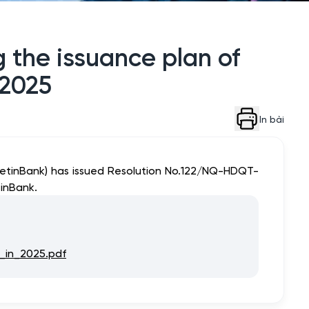
g the issuance plan of
 2025
In bài
ietinBank) has issued Resolution No.122/NQ-HDQT-
tinBank.
_in_2025.pdf