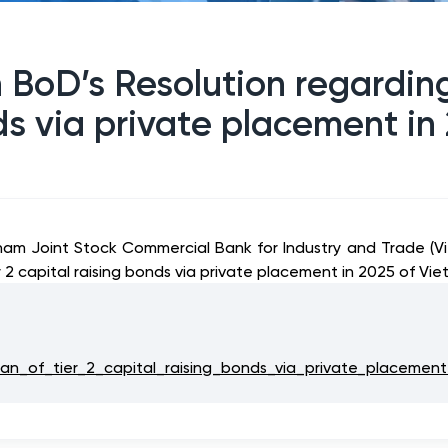
n BoD’s Resolution regardin
nds via private placement in
nam Joint Stock Commercial Bank for Industry and Trade (V
 capital raising bonds via private placement in 2025 of Vie
an_of_tier_2_capital_raising_bonds_via_private_placement