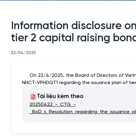
Information disclosure o
tier 2 capital raising bo
22/04/2025
On 22/4/2025, the Board of Directors of Viet
NHCT-VPHDQT1 regarding the issuance plan of tier 2
Tài liệu kèm theo
20250422_-_CTG_-
_BoD_s_Resolution_regarding_the_issuance_pl