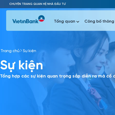
Skip to Main Content
CHUYÊN TRANG QUAN HỆ NHÀ ĐẦU TƯ
Tổng quan
Công bố thông 
Trang chủ
Sự kiện
Phổ biến 
Sự kiện
Phổ biến 
Báo c
Báo cáo 
Tổng hợp các sự kiện quan trọng sắp diễn ra mà cổ