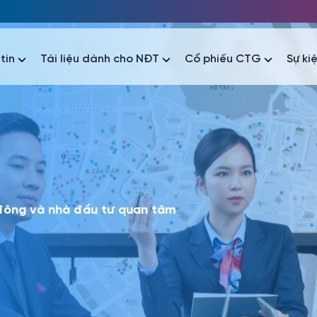
tin
Tài liệu dành cho NĐT
Cổ phiếu CTG
Sự ki
nhất
nhất
áo tài chính
Thông tin giao dịch
Công bố thông tin
Sự kiện
tài chính
Thông tin giao dịch
Công bố thông tin
Sự kiện
 đông và nhà đầu tư quan tâm