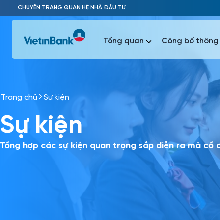
Skip to Main Content
CHUYÊN TRANG QUAN HỆ NHÀ ĐẦU TƯ
Tổng quan
Công bố thông 
Trang chủ
Sự kiện
Phổ biến 
Sự kiện
Phổ biến 
Báo c
Báo cáo 
Tổng hợp các sự kiện quan trọng sắp diễn ra mà cổ