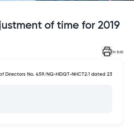
justment of time for 2019
In bài
rd of Directors No. 459/NQ-HĐQT-NHCT2.1 dated 23