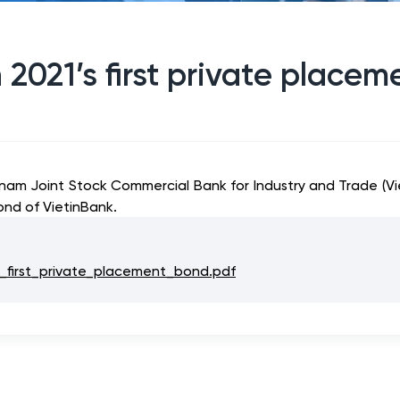
 2021’s first private place
tnam Joint Stock Commercial Bank for Industry and Trade (V
ond of VietinBank.
_first_private_placement_bond.pdf