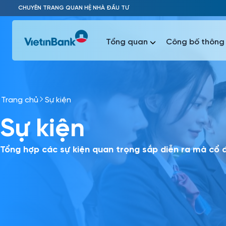
Skip to Main Content
CHUYÊN TRANG QUAN HỆ NHÀ ĐẦU TƯ
Tổng quan
Công bố thông 
Trang chủ
Sự kiện
Phổ biến 
Sự kiện
Phổ biến 
Báo c
Báo cáo 
Tổng hợp các sự kiện quan trọng sắp diễn ra mà cổ