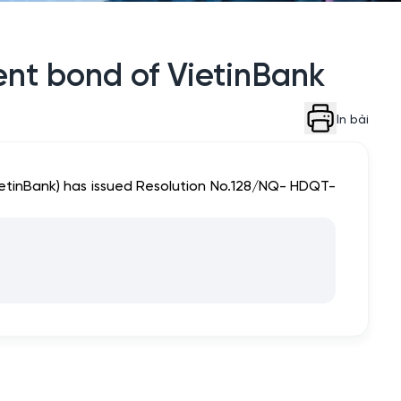
ment bond of VietinBank
In bài
ietinBank) has issued Resolution No.128/NQ- HDQT-