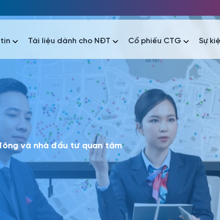
tin
Tài liệu dành cho NĐT
Cổ phiếu CTG
Sự ki
nhất
nhất
áo tài chính
Thông tin giao dịch
Công bố thông tin
Sự kiện
tài chính
Thông tin giao dịch
Công bố thông tin
Sự kiện
 đông và nhà đầu tư quan tâm