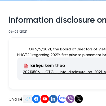
Information disclosure on
06/05/2021
On 5/5/2021, the Board of Directors of Vie
NHCT2.1 regarding 2021’s first private placement b
Tài liệu kèm theo
20210506_-_CTG_-_Info_disclosure_on_2021_s
Chia sẻ: