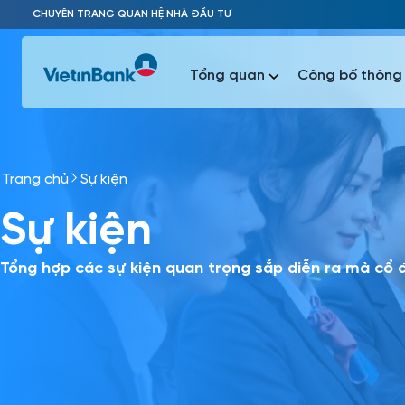
Skip to Main Content
CHUYÊN TRANG QUAN HỆ NHÀ ĐẦU TƯ
Tổng quan
Công bố thông 
Trang chủ
Sự kiện
Phổ biến 
Sự kiện
Phổ biến 
Báo c
Báo cáo 
Tổng hợp các sự kiện quan trọng sắp diễn ra mà cổ