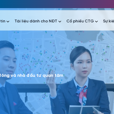
tin
Tài liệu dành cho NĐT
Cổ phiếu CTG
Sự ki
nhất
nhất
áo tài chính
Thông tin giao dịch
Công bố thông tin
Sự kiện
tài chính
Thông tin giao dịch
Công bố thông tin
Sự kiện
 đông và nhà đầu tư quan tâm