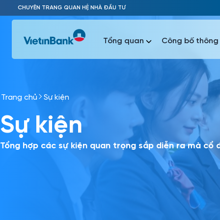
Skip to Main Content
CHUYÊN TRANG QUAN HỆ NHÀ ĐẦU TƯ
Tổng quan
Công bố thông 
Trang chủ
Sự kiện
Phổ biến 
Sự kiện
Phổ biến 
Báo c
Báo cáo 
Tổng hợp các sự kiện quan trọng sắp diễn ra mà cổ