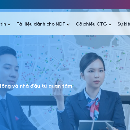
tin
Tài liệu dành cho NĐT
Cổ phiếu CTG
Sự ki
nhất
nhất
áo tài chính
Thông tin giao dịch
Công bố thông tin
Sự kiện
tài chính
Thông tin giao dịch
Công bố thông tin
Sự kiện
 đông và nhà đầu tư quan tâm