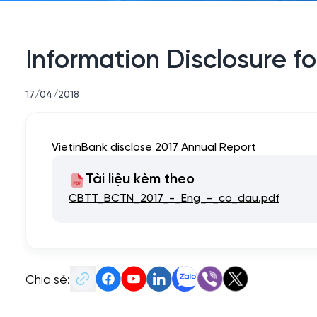
Information Disclosure f
17/04/2018
VietinBank disclose 2017 Annual Report
Tài liệu kèm theo
CBTT_BCTN_2017_-_Eng_-_co_dau.pdf
Chia sẻ: