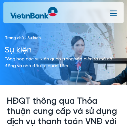
Skip to Main Content
Trang chủ
Sự kiện
Sự kiện
Tổng hợp các sự kiện quan trọng sắp diễn ra mà cổ
đông và nhà đầu tư quan tâm
HĐQT thông qua Thỏa
thuận cung cấp và sử dụng
dịch vụ thanh toán VNĐ với