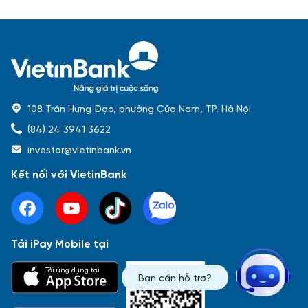
108 Trần Hưng Đạo, phường Cửa Nam, TP. Hà Nội
(84) 24 3941 3622
investor@vietinbank.vn
Kết nối với VietinBank
Tải iPay Mobile tại
Phổ biến nhất
Tải ứng dụng tại
Bạn cần hỗ trợ?
Báo cáo tài chính
Thông tin giao dịch
Công bố thông tin
Sự kiện
Tài liệu