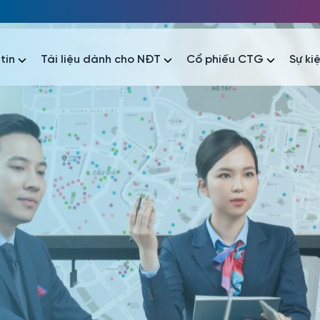
tin
Tài liệu dành cho NĐT
Cổ phiếu CTG
Sự ki
nhất
nhất
áo tài chính
Thông tin giao dịch
Công bố thông tin
Sự kiện
tài chính
Thông tin giao dịch
Công bố thông tin
Sự kiện