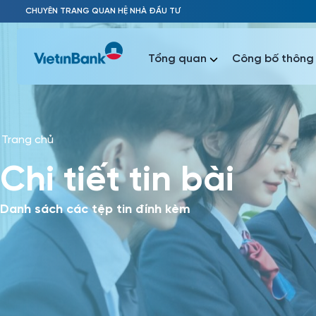
Skip to Main Content
CHUYÊN TRANG QUAN HỆ NHÀ ĐẦU TƯ
Tổng quan
Công bố thông 
Trang chủ
Phổ biến 
Chi tiết tin bài
Phổ biến 
Báo c
Báo cáo 
Danh sách các tệp tin đính kèm