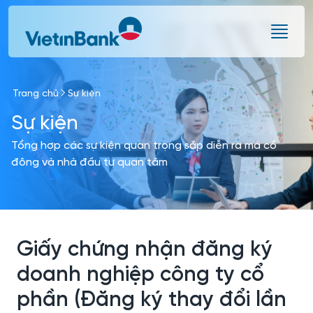
Skip to Main Content
Trang chủ
Sự kiện
Sự kiện
Tổng hợp các sự kiện quan trọng sắp diễn ra mà cổ
đông và nhà đầu tư quan tâm
Giấy chứng nhận đăng ký
doanh nghiệp công ty cổ
phần (Đăng ký thay đổi lần