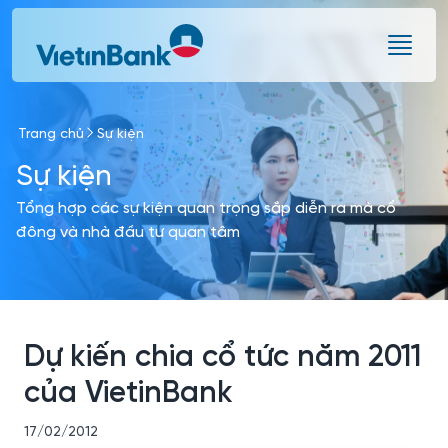
Skip to Main Content
Trang chủ
Sự kiện
Sự kiện
Tổng hợp các sự kiện quan trọng sắp diễn ra mà cổ
đông và nhà đầu tư quan tâm
Dự kiến chia cổ tức năm 2011
của VietinBank
17/02/2012