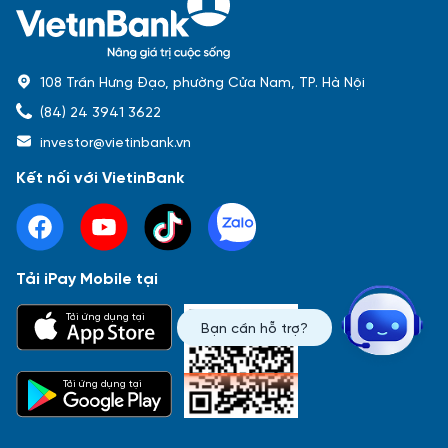
108 Trần Hưng Đạo, phường Cửa Nam, TP. Hà Nội
(84) 24 3941 3622
investor@vietinbank.vn
Kết nối với VietinBank
Tải iPay Mobile tại
Phổ biến nhất
Tải ứng dụng tại
Bạn cần hỗ trợ?
Báo cáo tài chính
Thông tin giao dịch
Công bố thông tin
Sự kiện
Tài liệu
Tải ứng dụng tại