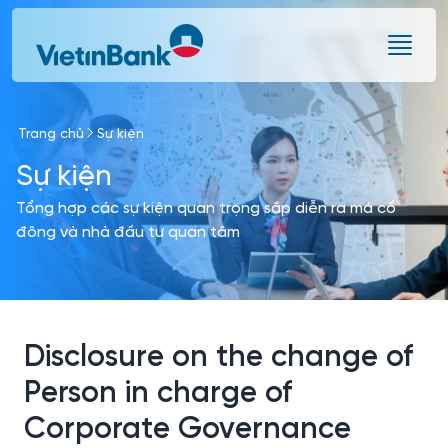
Skip to Main Content
Trang chủ
Sự kiện
Sự kiện
Tổng hợp các sự kiện quan trọng sắp diễn ra mà cổ
đông và nhà đầu tư quan tâm
Disclosure on the change of
Person in charge of
Corporate Governance