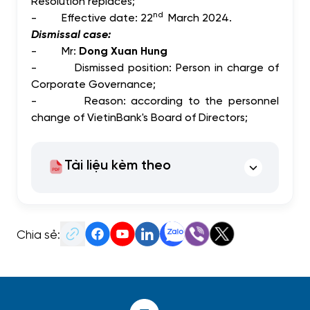
Resolution replaces;
nd
-
Effective date: 22
March 2024.
Dismissal case:
-
Mr:
Dong Xuan Hung
-
Dismissed position: Person in charge of
Corporate Governance;
-
Reason: according to the personnel
change of VietinBank's Board of Directors;
Tài liệu kèm theo
Chia sẻ: