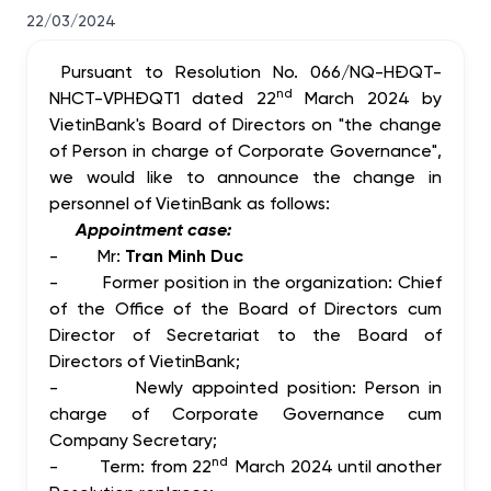
22/03/2024
Pursuant to Resolution No. 066/NQ-HĐQT-
nd
NHCT-VPHĐQT1 dated 22
March 2024 by
VietinBank's Board of Directors on "the change
of Person in charge of Corporate Governance",
we would like to announce the change in
personnel of VietinBank as follows:
Appointment case:
-
Mr:
Tran Minh Duc
-
Former position in the organization: Chief
of the Office of the Board of Directors cum
Director of Secretariat to the Board of
Directors of VietinBank;
-
Newly appointed position: Person in
charge of Corporate Governance cum
Company Secretary;
nd
-
Term: from 22
March 2024 until another