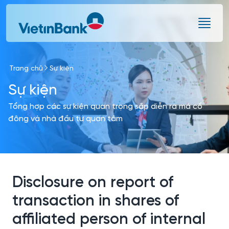
Skip to Main Content
Trang chủ
Sự kiện
Sự kiện
Tổng hợp các sự kiện quan trọng sắp diễn ra mà cổ
đông và nhà đầu tư quan tâm
Disclosure on report of
transaction in shares of
affiliated person of internal