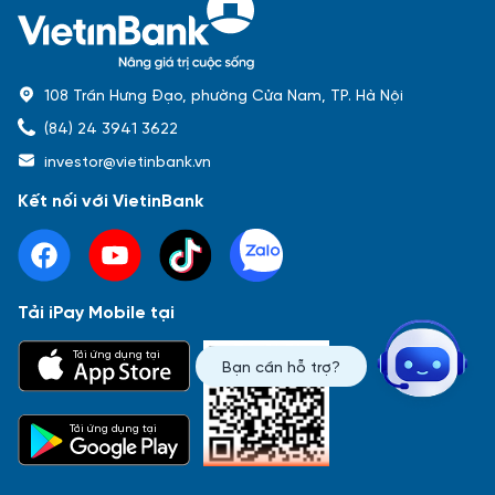
108 Trần Hưng Đạo, phường Cửa Nam, TP. Hà Nội
(84) 24 3941 3622
investor@vietinbank.vn
Kết nối với VietinBank
Tải iPay Mobile tại
Phổ biến nhất
Tải ứng dụng tại
Bạn cần hỗ trợ?
Báo cáo tài chính
Thông tin giao dịch
Công bố thông tin
Sự kiện
Tài liệu
Tải ứng dụng tại