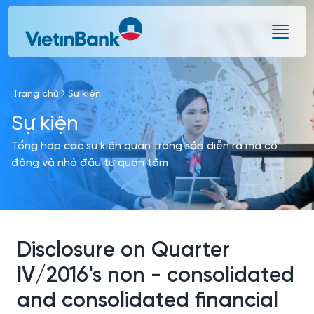
Skip to Main Content
Trang chủ
Sự kiện
Sự kiện
Tổng hợp các sự kiện quan trọng sắp diễn ra mà cổ
đông và nhà đầu tư quan tâm
Disclosure on Quarter
IV/2016's non - consolidated
and consolidated financial