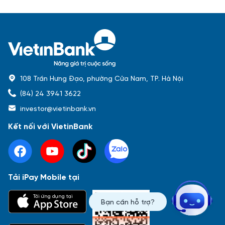
108 Trần Hưng Đạo, phường Cửa Nam, TP. Hà Nội
(84) 24 3941 3622
investor@vietinbank.vn
Kết nối với VietinBank
Tải iPay Mobile tại
Phổ biến nhất
Tải ứng dụng tại
Bạn cần hỗ trợ?
Báo cáo tài chính
Thông tin giao dịch
Công bố thông tin
Sự kiện
Tài liệu