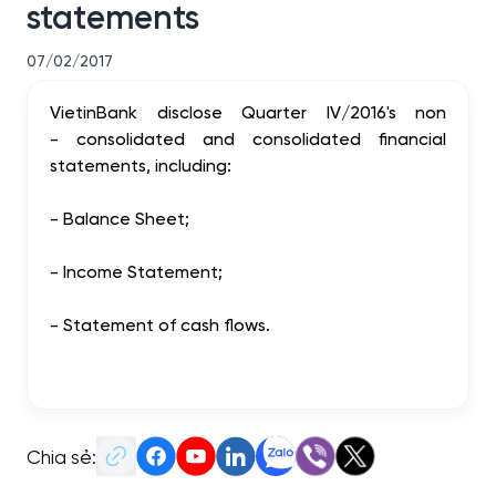
statements
07/02/2017
VietinBank disclose
Quarter
IV/2016
's
non
-
consolidated
and
consolidated
financial
statements
, including:
-
Balance
Sheet
;
-
Income Statement
;
-
Statement
of cash flows
.
Chia sẻ: