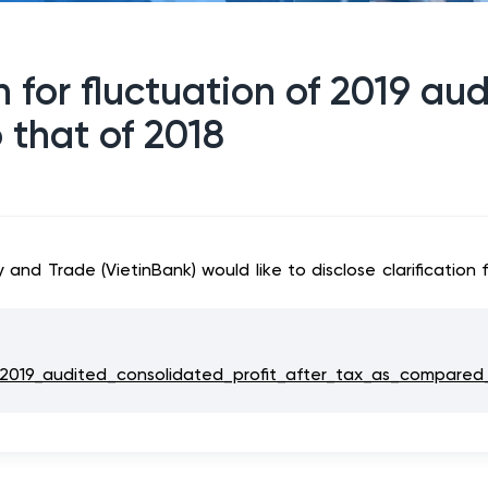
n for fluctuation of 2019 au
 that of 2018
nd Trade (VietinBank) would like to disclose clarification 
of_2019_audited_consolidated_profit_after_tax_as_compare