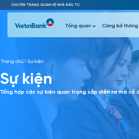
Skip to Main Content
CHUYÊN TRANG QUAN HỆ NHÀ ĐẦU TƯ
Tổng quan
Công bố thông 
Trang chủ
Sự kiện
Phổ biến 
Sự kiện
Phổ biến 
Báo c
Báo cáo 
Tổng hợp các sự kiện quan trọng sắp diễn ra mà cổ