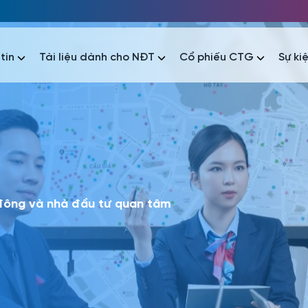
tin
Tài liệu dành cho NĐT
Cổ phiếu CTG
Sự ki
nhất
nhất
áo tài chính
Thông tin giao dịch
Công bố thông tin
Sự kiện
tài chính
Thông tin giao dịch
Công bố thông tin
Sự kiện
 đông và nhà đầu tư quan tâm