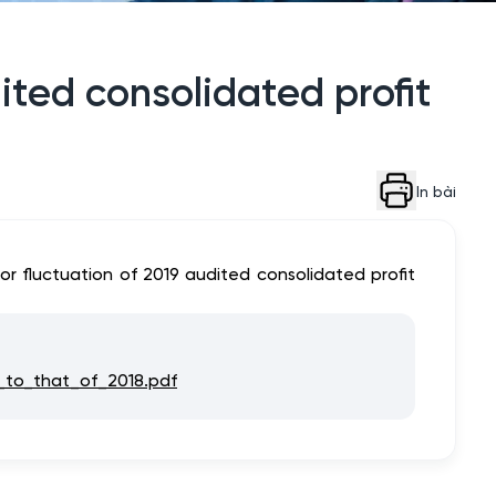
dited consolidated profit
In bài
for fluctuation of 2019 audited consolidated profit
d_to_that_of_2018.pdf