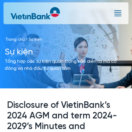
Skip to Main Content
Trang chủ
Sự kiện
Sự kiện
Tổng hợp các sự kiện quan trọng sắp diễn ra mà cổ
đông và nhà đầu tư quan tâm
Disclosure of VietinBank’s
2024 AGM and term 2024-
2029’s Minutes and