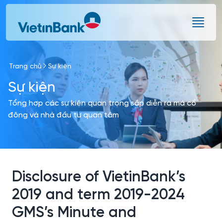
Skip to Main Content
Trang chủ
Sự kiện
Sự kiện
Tổng hợp các sự kiện quan trọng sắp diễn ra mà cổ
đông và nhà đầu tư quan tâm
Disclosure of VietinBank’s
2019 and term 2019-2024
GMS’s Minute and