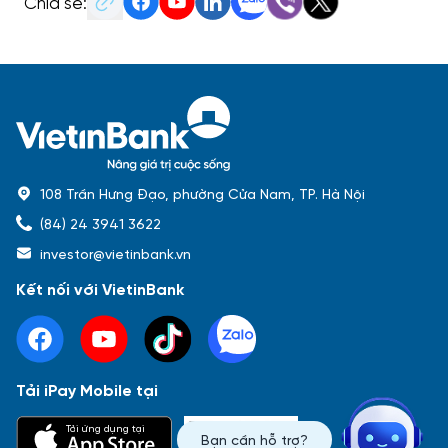
Chia sẻ:
108 Trần Hưng Đạo, phường Cửa Nam, TP. Hà Nội
(84) 24 3941 3622
investor@vietinbank.vn
Kết nối với VietinBank
Tải iPay Mobile tại
Phổ biến nhất
Tải ứng dụng tại
Bạn cần hỗ trợ?
Báo cáo tài chính
Thông tin giao dịch