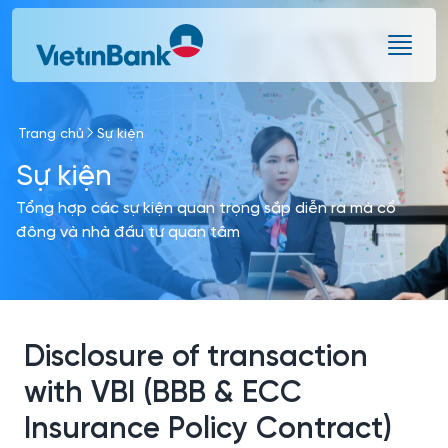
Skip to Main Content
Trang chủ
Sự kiện
Sự kiện
Tổng hợp các sự kiện quan trọng sắp diễn ra mà cổ
đông và nhà đầu tư quan tâm
Disclosure of transaction
with VBI (BBB & ECC
Insurance Policy Contract)