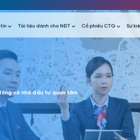
tin
Tài liệu dành cho NĐT
Cổ phiếu CTG
Sự ki
nhất
nhất
áo tài chính
Thông tin giao dịch
Công bố thông tin
Sự kiện
tài chính
Thông tin giao dịch
Công bố thông tin
Sự kiện
 đông và nhà đầu tư quan tâm