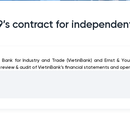
9’s contract for independen
Bank for Industry and Trade (VietinBank) and Ernst & Y
review & audit of VietinBank’s financial statements and opera