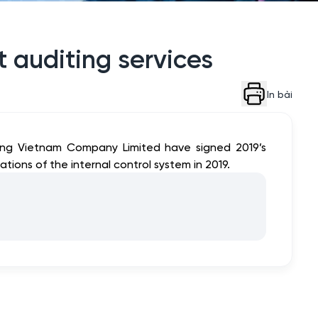
t auditing services
In bài
oung Vietnam Company Limited have signed 2019’s
tions of the internal control system in 2019.