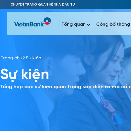
Skip to Main Content
CHUYÊN TRANG QUAN HỆ NHÀ ĐẦU TƯ
Tổng quan
Công bố thông 
Trang chủ
Sự kiện
Phổ biến 
Sự kiện
Phổ biến 
Báo c
Báo cáo 
Tổng hợp các sự kiện quan trọng sắp diễn ra mà cổ