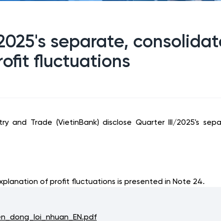
/2025's separate, consolida
ofit fluctuations
y and Trade (VietinBank) disclose Quarter III/2025's sep
xplanation of profit fluctuations is presented in Note 24.
en_dong_loi_nhuan_EN.pdf