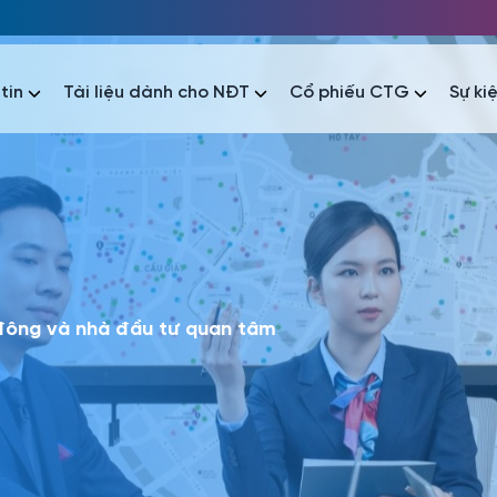
tin
Tài liệu dành cho NĐT
Cổ phiếu CTG
Sự ki
nhất
nhất
áo tài chính
Thông tin giao dịch
Công bố thông tin
Sự kiện
tài chính
Thông tin giao dịch
Công bố thông tin
Sự kiện
 đông và nhà đầu tư quan tâm