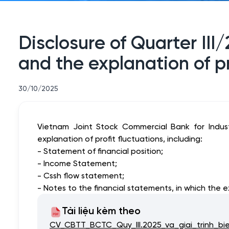
Disclosure of Quarter III
and the explanation of pr
30/10/2025
Vietnam Joint Stock Commercial Bank for Industr
explanation of profit fluctuations, including:
- Statement of financial position;
- Income Statement;
- Cssh flow statement;
- Notes to the financial statements, in which the e
Tài liệu kèm theo
CV_CBTT_BCTC_Quy_III.2025_va_giai_trinh_bi