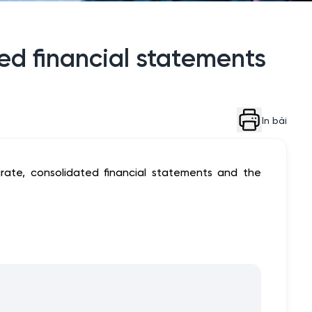
ted financial statements
In bài
arate, consolidated financial statements and the