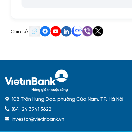
Chia sẻ:
108 Trần Hưng Đạo, phường Cửa Nam, TP. Hà Nội
(84) 24 3941 3622
investor@vietinbank.vn