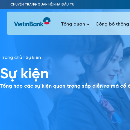
Skip to Main Content
CHUYÊN TRANG QUAN HỆ NHÀ ĐẦU TƯ
Tổng quan
Công bố thông 
Trang chủ
Sự kiện
Phổ biến 
Sự kiện
Phổ biến 
Báo c
Báo cáo 
Tổng hợp các sự kiện quan trọng sắp diễn ra mà cổ