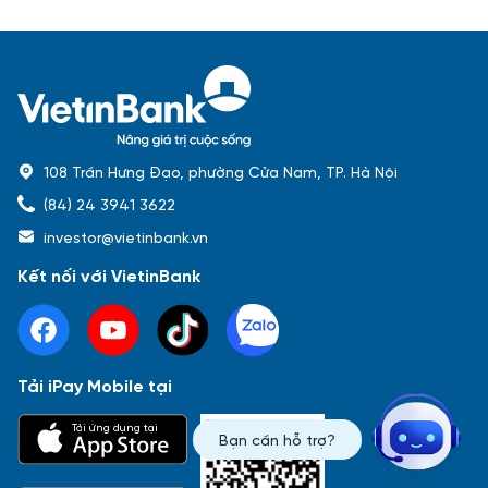
108 Trần Hưng Đạo, phường Cửa Nam, TP. Hà Nội
(84) 24 3941 3622
investor@vietinbank.vn
Kết nối với VietinBank
Tải iPay Mobile tại
Phổ biến nhất
Tải ứng dụng tại
Bạn cần hỗ trợ?
Báo cáo tài chính
Thông tin giao dịch
Công bố thông tin
Sự kiện
Tài liệu