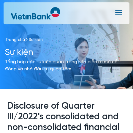
Skip to Main Content
Trang chủ
Sự kiện
Sự kiện
Tổng hợp các sự kiện quan trọng sắp diễn ra mà cổ
đông và nhà đầu tư quan tâm
Disclosure of Quarter
III/2022's consolidated and
non-consolidated financial