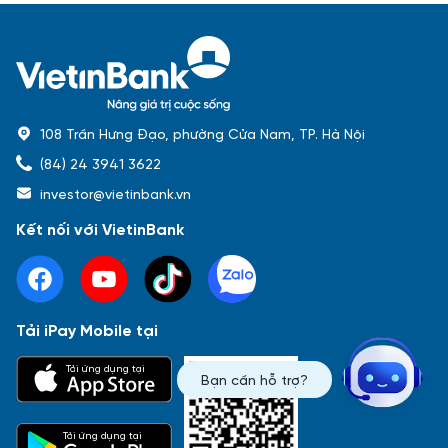
108 Trần Hưng Đạo, phường Cửa Nam, TP. Hà Nội
(84) 24 3941 3622
investor@vietinbank.vn
Kết nối với VietinBank
Tải iPay Mobile tại
Phổ biến nhất
Tải ứng dụng tại
Bạn cần hỗ trợ?
Báo cáo tài chính
Thông tin giao dịch
Công bố thông tin
Sự kiện
Tài liệu
Tải ứng dụng tại