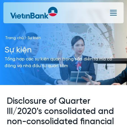
Skip to Main Content
Trang chủ
Sự kiện
Sự kiện
Tổng hợp các sự kiện quan trọng sắp diễn ra mà cổ
đông và nhà đầu tư quan tâm
Disclosure of Quarter
III/2020's consolidated and
non-consolidated financial