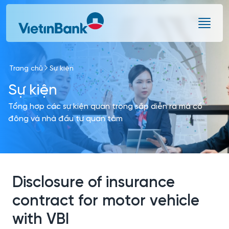
Skip to Main Content
Trang chủ
Sự kiện
Sự kiện
Tổng hợp các sự kiện quan trọng sắp diễn ra mà cổ
đông và nhà đầu tư quan tâm
Disclosure of insurance
contract for motor vehicle
with VBI