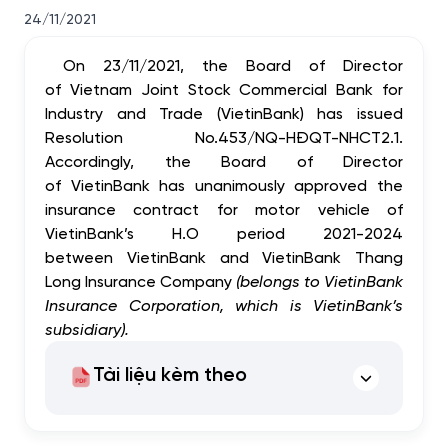
24/11/2021
On 23/11/2021, the Board of Director
of Vietnam Joint Stock Commercial Bank for
Industry and Trade (VietinBank) has issued
Resolution No.453/NQ-HĐQT-NHCT2.1.
Accordingly, the Board of Director
of VietinBank has unanimously approved the
insurance contract for motor vehicle of
VietinBank’s H.O period 2021-2024
between VietinBank and VietinBank Thang
Long Insurance Company
(belongs to VietinBank
Insurance Corporation, which is VietinBank’s
subsidiary).
Tài liệu kèm theo