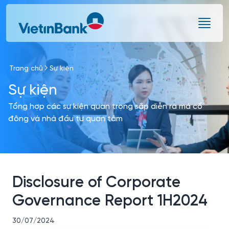
Skip to Main Content
Trang chủ
Sự kiện
Sự kiện
Tổng hợp các sự kiện quan trọng sắp diễn ra mà cổ
đông và nhà đầu tư quan tâm
Disclosure of Corporate
Governance Report 1H2024
30/07/2024