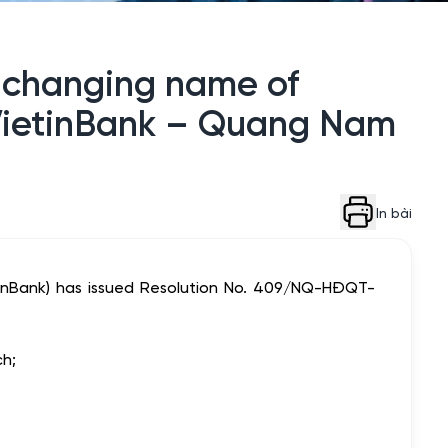
f changing name of
 VietinBank – Quang Nam
In bài
tinBank) has issued Resolution No. 409/NQ-HĐQT-
ch;