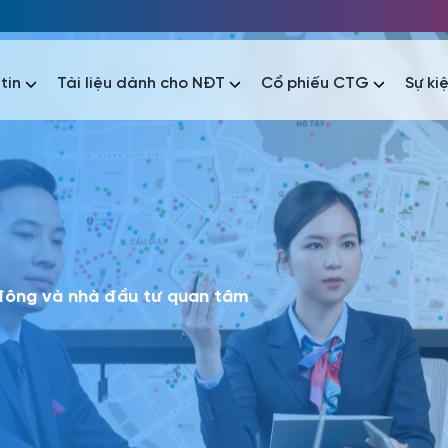
tin
Tài liệu dành cho NĐT
Cổ phiếu CTG
Sự ki
nhất
nhất
áo tài chính
Thông tin giao dịch
Công bố thông tin
Sự kiện
tài chính
Thông tin giao dịch
Công bố thông tin
Sự kiện
 đông và nhà đầu tư quan tâm