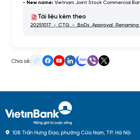
- New name:
Vietnam Joint Stock Commercial Bank
Tài liệu kèm theo
20251017_-_CTG_-_BoDs_Approval_Renaming
Chia sẻ:
108 Trần Hưng Đạo, phường Cửa Nam, TP. Hà Nội