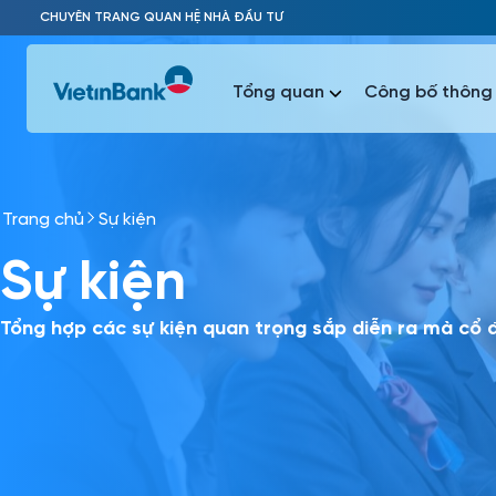
Skip to Main Content
CHUYÊN TRANG QUAN HỆ NHÀ ĐẦU TƯ
Tổng quan
Công bố thông 
Trang chủ
Sự kiện
Phổ biến 
Sự kiện
Phổ biến 
Báo c
Báo cáo 
Tổng hợp các sự kiện quan trọng sắp diễn ra mà cổ