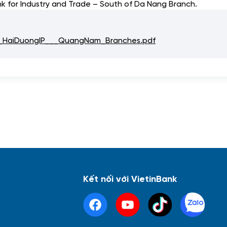
 for Industry and Trade – South of Da Nang Branch.
_HaiDuongIP___QuangNam_Branches.pdf
Kết nối với VietinBank