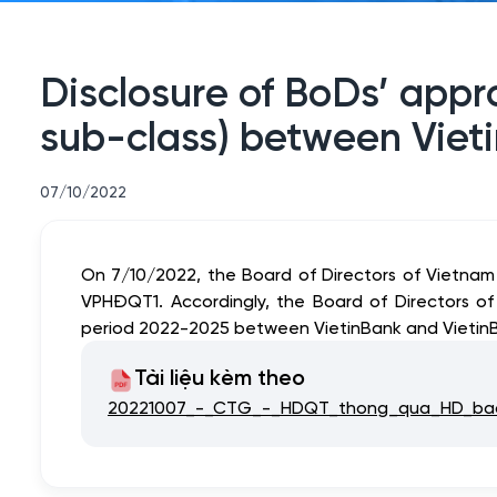
Disclosure of BoDs’ appr
sub-class) between Viet
07/10/2022
On 7/10/2022, the Board of Directors of Vietna
VPHĐQT1. Accordingly, the Board of Directors of
period 2022-2025 between VietinBank and VietinB
Tài liệu kèm theo
20221007_-_CTG_-_HDQT_thong_qua_HD_bao_