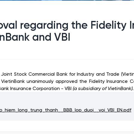
oval regarding the Fidelity
inBank and VBI
m Joint Stock Commercial Bank for Industry and Trade (Vie
 VietinBank unanimously approved the Fidelity Insurance Co
ank Insurance Corporation - VBI
(a subsidiary of VietinBank)
.
hiem_long_trung_thanh__BBB_lop_duoi__voi_VBI_EN.pdf