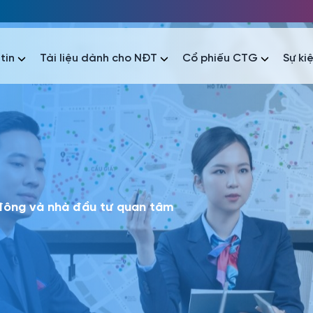
tin
Tài liệu dành cho NĐT
Cổ phiếu CTG
Sự ki
nhất
nhất
áo tài chính
Thông tin giao dịch
Công bố thông tin
Sự kiện
tài chính
Thông tin giao dịch
Công bố thông tin
Sự kiện
 đông và nhà đầu tư quan tâm