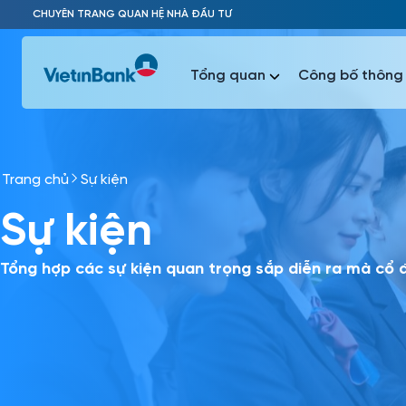
Skip to Main Content
CHUYÊN TRANG QUAN HỆ NHÀ ĐẦU TƯ
Tổng quan
Công bố thông 
Trang chủ
Sự kiện
Phổ biến 
Sự kiện
Phổ biến 
Báo c
Báo cáo 
Tổng hợp các sự kiện quan trọng sắp diễn ra mà cổ