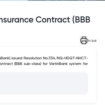
 Insurance Contract (BBB
In bài
tinBank) issued Resolution No.334/NQ-HDQT-NHCT-
ntract (BBB sub-class) for VietinBank system for