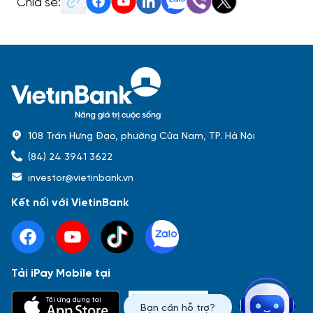
Chia sẻ:
108 Trần Hưng Đạo, phường Cửa Nam, TP. Hà Nội
(84) 24 3941 3622
investor@vietinbank.vn
Kết nối với VietinBank
Tải iPay Mobile tại
Phổ biến nhất
Tải ứng dụng tại
Bạn cần hỗ trợ?
Báo cáo tài chính
Thông tin giao dịch