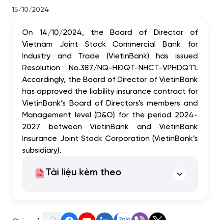
15/10/2024
On 14/10/2024, the Board of Director of
Vietnam Joint Stock Commercial Bank for
Industry and Trade (VietinBank) has issued
Resolution No.387/NQ-HĐQT-NHCT-VPHDQT1.
Accordingly, the Board of Director of VietinBank
has approved the liability insurance contract for
VietinBank’s Board of Directors's members and
Management level (D&O) for the period 2024-
2027 between VietinBank and VietinBank
Insurance Joint Stock Corporation (VietinBank’s
subsidiary).
Tài liệu kèm theo