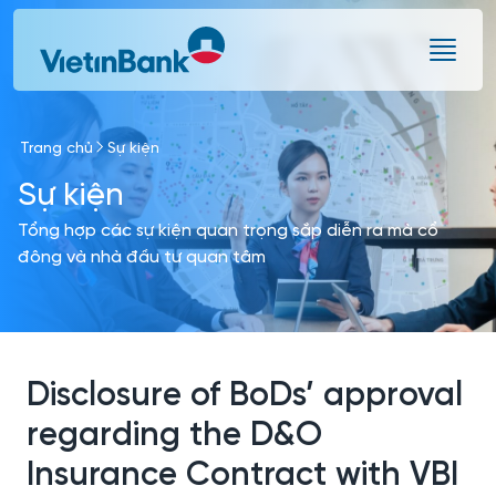
Skip to Main Content
Trang chủ
Sự kiện
Sự kiện
Tổng hợp các sự kiện quan trọng sắp diễn ra mà cổ
đông và nhà đầu tư quan tâm
Disclosure of BoDs’ approval
regarding the D&O
Insurance Contract with VBI