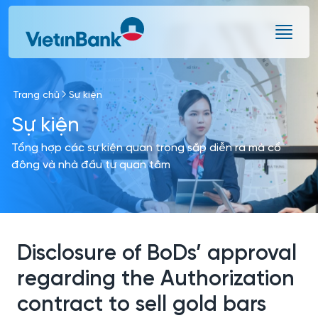
Skip to Main Content
Trang chủ
Sự kiện
Sự kiện
Tổng hợp các sự kiện quan trọng sắp diễn ra mà cổ
đông và nhà đầu tư quan tâm
Disclosure of BoDs’ approval
regarding the Authorization
contract to sell gold bars