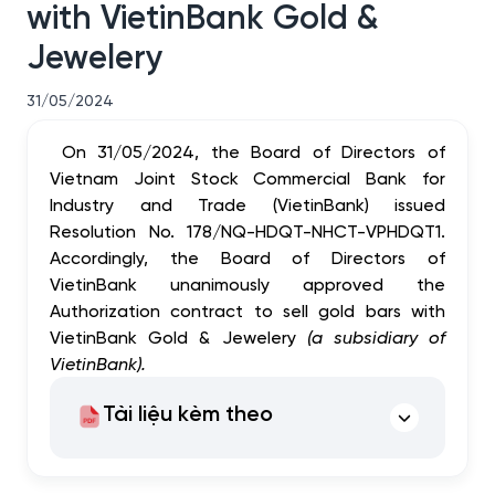
with VietinBank Gold &
Jewelery
31/05/2024
On 31/05/2024, the Board of Directors of
Vietnam Joint Stock Commercial Bank for
Industry and Trade (VietinBank) issued
Resolution No. 178/NQ-HDQT-NHCT-VPHDQT1.
Accordingly, the Board of Directors of
VietinBank unanimously approved the
Authorization contract to sell gold bars with
VietinBank Gold & Jewelery
(a subsidiary of
VietinBank)
.
Tài liệu kèm theo