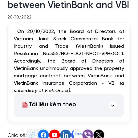
between VietinBank and VBI
20/10/2022
On 20/10/2022, the Board of Directors of
Vietnam Joint Stock Commercial Bank for
Industry and Trade (VietinBank) issued
Resolution No.355/NQ-HDQT-NHCT-VPHĐQT1.
Accordingly, the Board of Directors of
VietinBank unanimously approved the property
mortgage contract between VietinBank and
VietinBank Insurance Corporation - VBI
(a
subsidiary of VietinBank).
Tài liệu kèm theo
Chia sẻ: