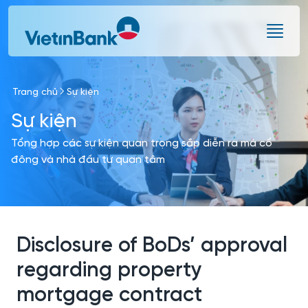
Skip to Main Content
Trang chủ
Sự kiện
Sự kiện
Tổng hợp các sự kiện quan trọng sắp diễn ra mà cổ
đông và nhà đầu tư quan tâm
Disclosure of BoDs’ approval
regarding property
mortgage contract