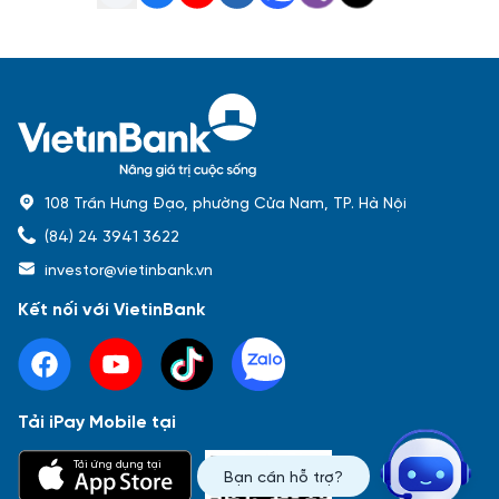
108 Trần Hưng Đạo, phường Cửa Nam, TP. Hà Nội
(84) 24 3941 3622
investor@vietinbank.vn
Kết nối với VietinBank
Tải iPay Mobile tại
Phổ biến nhất
Tải ứng dụng tại
Bạn cần hỗ trợ?
Báo cáo tài chính
Thông tin giao dịch