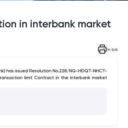
tion in interbank market
In bài
Bank) has issued Resolution No.228/NQ-HĐQT-NHCT-
ansaction limit Contract in the interbank market