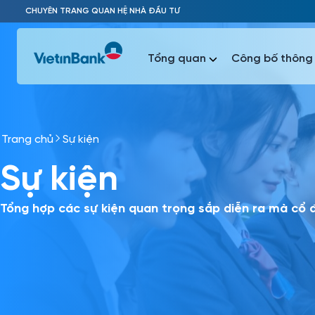
Skip to Main Content
CHUYÊN TRANG QUAN HỆ NHÀ ĐẦU TƯ
Tổng quan
Công bố thông 
Trang chủ
Sự kiện
Phổ biến 
Sự kiện
Phổ biến 
Báo c
Báo cáo 
Tổng hợp các sự kiện quan trọng sắp diễn ra mà cổ