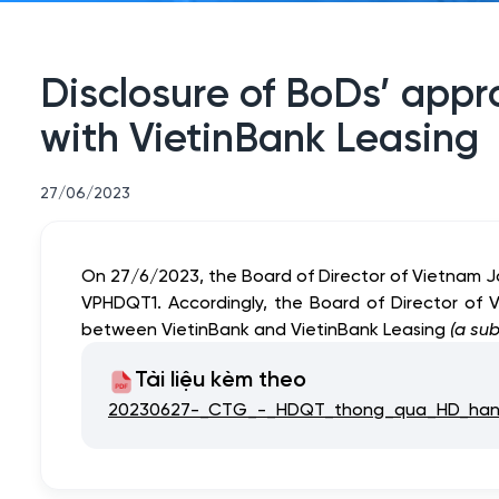
Disclosure of BoDs’ appro
with VietinBank Leasing
27/06/2023
On 27/6/2023, the Board of Director of Vietnam 
VPHDQT1. Accordingly, the Board of Director of 
between VietinBank and VietinBank Leasing
(a sub
Tài liệu kèm theo
20230627-_CTG_-_HDQT_thong_qua_HD_han_m