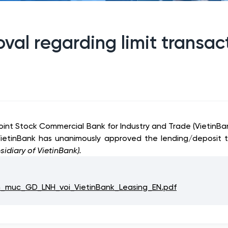
val regarding limit transac
Joint Stock Commercial Bank for Industry and Trade (Vietin
VietinBank has unanimously approved the lending/deposit tr
sidiary of VietinBank).
uc_GD_LNH_voi_VietinBank_Leasing_EN.pdf