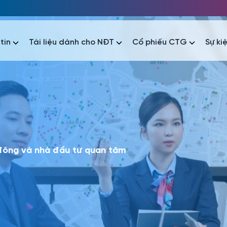
tin
Tài liệu dành cho NĐT
Cổ phiếu CTG
Sự ki
nhất
nhất
áo tài chính
Thông tin giao dịch
Công bố thông tin
Sự kiện
tài chính
Thông tin giao dịch
Công bố thông tin
Sự kiện
 đông và nhà đầu tư quan tâm