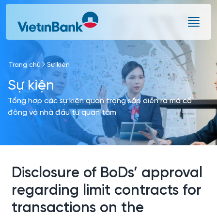
Skip to Main Content
Trang chủ
Sự kiện
Sự kiện
Tổng hợp các sự kiện quan trọng sắp diễn ra mà cổ
đông và nhà đầu tư quan tâm
Disclosure of BoDs’ approval
regarding limit contracts for
transactions on the