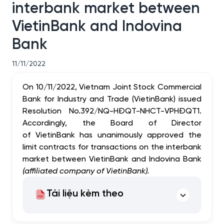
interbank market between
VietinBank and Indovina
Bank
11/11/2022
On 10/11/2022, Vietnam Joint Stock Commercial
Bank for Industry and Trade (VietinBank) issued
Resolution No.392/NQ-HĐQT-NHCT-VPHĐQT1.
Accordingly, the Board of Director
of VietinBank has unanimously approved the
limit
contracts for transactions on the interbank
market between VietinBank and Indovina Bank
(affiliated company of VietinBank)
.
Tài liệu kèm theo