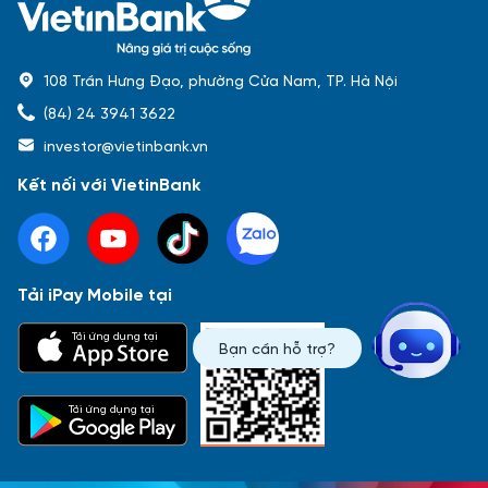
108 Trần Hưng Đạo, phường Cửa Nam, TP. Hà Nội
(84) 24 3941 3622
investor@vietinbank.vn
Kết nối với VietinBank
Tải iPay Mobile tại
Phổ biến nhất
Tải ứng dụng tại
Bạn cần hỗ trợ?
Báo cáo tài chính
Thông tin giao dịch
Công bố thông tin
Sự kiện
Tài liệu
Tải ứng dụng tại