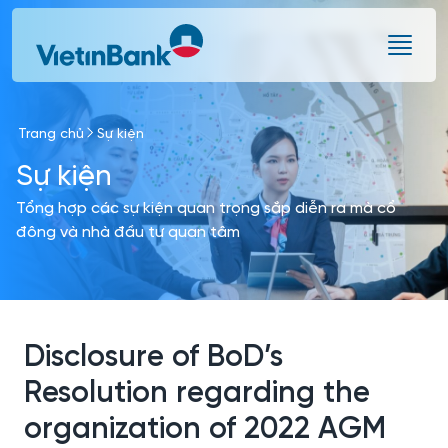
Skip to Main Content
Trang chủ
Sự kiện
Sự kiện
Tổng hợp các sự kiện quan trọng sắp diễn ra mà cổ
đông và nhà đầu tư quan tâm
Disclosure of BoD’s
Resolution regarding the
organization of 2022 AGM