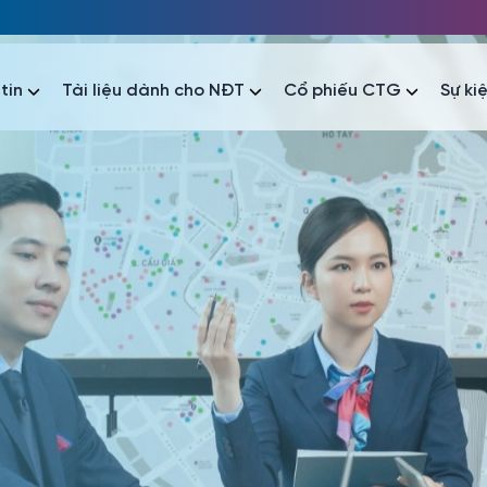
tin
Tài liệu dành cho NĐT
Cổ phiếu CTG
Sự ki
nhất
nhất
áo tài chính
Thông tin giao dịch
Công bố thông tin
Sự kiện
tài chính
Thông tin giao dịch
Công bố thông tin
Sự kiện