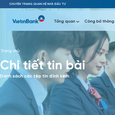
Skip to Main Content
CHUYÊN TRANG QUAN HỆ NHÀ ĐẦU TƯ
Tổng quan
Công bố thông 
Trang chủ
Phổ biến 
Chi tiết tin bài
Phổ biến 
Báo c
Báo cáo 
Danh sách các tệp tin đính kèm