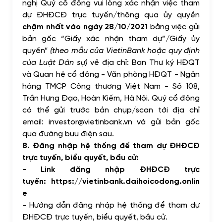
nghị Quý cổ đông vui lòng xác nhận việc tham
dự ĐHĐCĐ trực tuyến/thông qua ủy quyền
chậm nhất vào ngày 28/10/2021
bằng việc gửi
bản gốc “Giấy xác nhận tham dự”/Giấy ủy
quyền”
(theo mẫu của VietinBank hoặc quy định
của Luật Dân sự)
về địa chỉ: Ban Thư ký HĐQT
và Quan hệ cổ đông - Văn phòng HĐQT - Ngân
hàng TMCP Công thương Việt Nam - Số 108,
Trần Hưng Đạo, Hoàn Kiếm, Hà Nội. Quý cổ đông
có thể
gửi trước bản chụp/scan tới địa chỉ
email:
investor@vietinbank.vn
và gửi bản gốc
qua đường bưu điện sau.
8. Đăng nhập hệ thống để tham dự ĐHĐCĐ
trực tuyến, biểu quyết, bầu cử:
- Link đăng nhập ĐHĐCĐ trực
tuyến:
https://vietinbank.daihoicodong.onlin
e
- Hướng dẫn đăng nhập hệ thống để tham dự
ĐHĐCĐ trực tuyến, biểu quyết, bầu cử.