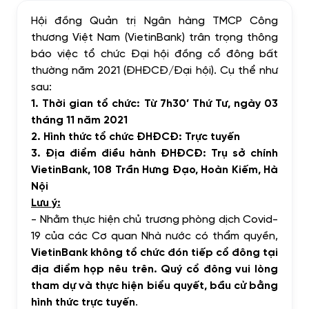
Hội đồng Quản trị Ngân hàng TMCP Công
thương Việt Nam (VietinBank) trân trọng thông
báo việc tổ chức Đại hội đồng cổ đông bất
thường năm 2021 (ĐHĐCĐ/Đại hội).
Cụ thể như
sau:
1.
Thời gian tổ chức: Từ 7h30’ Thứ Tư, ngày 03
tháng 11 năm 2021
2.
Hình thức tổ chức ĐHĐCĐ: Trực tuyến
3.
Địa điểm điều hành ĐHĐCĐ: Trụ sở chính
VietinBank, 108 Trần Hưng Đạo, Hoàn Kiếm, Hà
Nội
Lưu ý:
-
Nhằm thực hiện chủ trương phòng dịch Covid-
19 của các Cơ quan Nhà nước có thẩm quyền,
VietinBank không tổ chức đón tiếp cổ đông tại
địa điểm họp nêu trên. Quý cổ đông vui lòng
tham dự và thực hiện biểu quyết, bầu cử bằng
hình thức trực tuyến
.