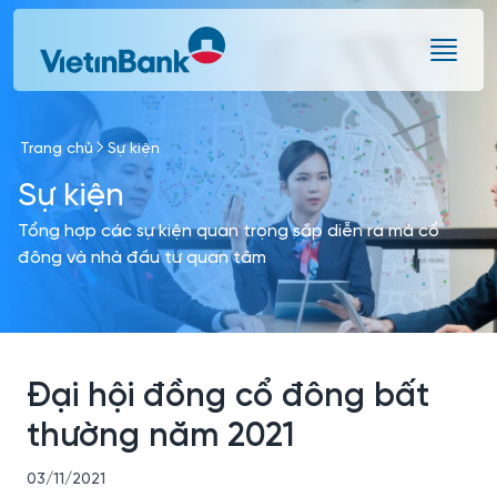
Skip to Main Content
Trang chủ
Sự kiện
Sự kiện
Tổng hợp các sự kiện quan trọng sắp diễn ra mà cổ
đông và nhà đầu tư quan tâm
Đại hội đồng cổ đông bất
thường năm 2021
03/11/2021