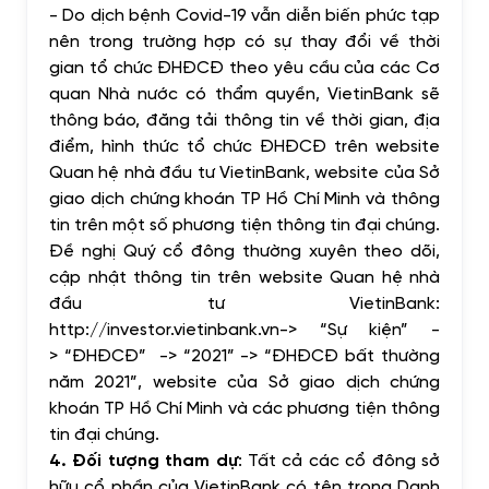
-
Do dịch bệnh Covid-19 vẫn diễn biến phức tạp
nên trong trường hợp có sự thay đổi về thời
gian tổ chức ĐHĐCĐ theo yêu cầu của các Cơ
quan Nhà nước có thẩm quyền, VietinBank sẽ
thông báo, đăng tải thông tin về thời gian, địa
điểm, hình thức tổ chức ĐHĐCĐ trên website
Quan hệ nhà đầu tư VietinBank
, website của Sở
giao dịch chứng khoán TP Hồ Chí Minh và thông
tin trên một số phương tiện thông tin đại chúng.
Đề nghị Quý cổ đông thường xuyên theo dõi,
cập nhật thông tin trên website
Quan hệ nhà
đầu tư VietinBank
:
http://investor.vietinbank.vn
->
“Sự kiện”
-
>
“ĐHĐCĐ”
->
“2021”
->
“ĐHĐCĐ bất thường
năm 2021”, website của Sở giao dịch chứng
khoán TP Hồ Chí Minh và các phương tiện thông
tin đại chúng.
4.
Đối tượng tham dự
: Tất cả các cổ đông sở
hữu cổ phần của VietinBank có tên trong Danh