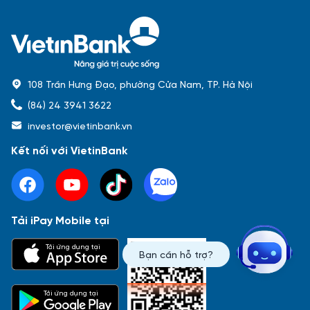
108 Trần Hưng Đạo, phường Cửa Nam, TP. Hà Nội
(84) 24 3941 3622
investor@vietinbank.vn
Kết nối với VietinBank
Tải iPay Mobile tại
Phổ biến nhất
Tải ứng dụng tại
Bạn cần hỗ trợ?
Báo cáo tài chính
Thông tin giao dịch
Công bố thông tin
Sự kiện
Tài liệu
Tải ứng dụng tại