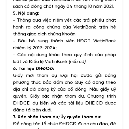
sách cổ đông chốt ngày 04 tháng 10 năm 2021.
5.
Nội dung:
-
Thông qua việc niêm yết các trái phiếu phát
hành ra công chúng của VietinBank trên hệ
thống giao dịch chứng khoán;
-
Bầu bổ sung thành viên HĐQT VietinBank
nhiệm kỳ 2019-2024;
-
Các nội dung khác theo quy định của pháp
luật và Điều lệ VietinBank
(nếu có).
6.
Tài liệu ĐHĐCĐ:
Giấy mời tham dự Đại hội được gửi bằng
phương thức bảo đảm cho Quý cổ đông theo
địa chỉ đã đăng ký của cổ đông. Mẫu giấy uỷ
quyền, Giấy xác nhận tham dự, Chương trình
ĐHĐCĐ dự kiến và các tài liệu ĐHĐCĐ được
đăng tải bên dưới.
7.
Xác nhận tham dự/Ủy quyền tham dự:
Để công tác tổ chức ĐHĐCĐ được chu đáo, đề