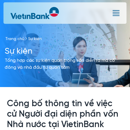
Skip to Main Content
Trang chủ
Sự kiện
Sự kiện
Tổng hợp các sự kiện quan trọng sắp diễn ra mà cổ
đông và nhà đầu tư quan tâm
Công bố thông tin về việc
cử Người đại diện phần vốn
Nhà nước tại VietinBank