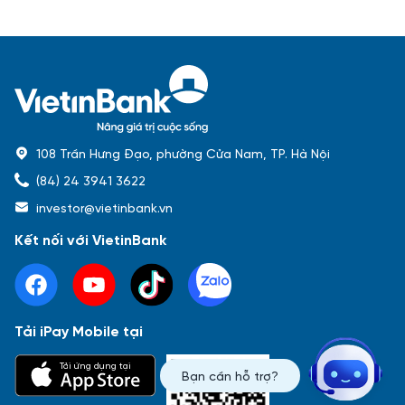
108 Trần Hưng Đạo, phường Cửa Nam, TP. Hà Nội
(84) 24 3941 3622
investor@vietinbank.vn
Kết nối với VietinBank
Tải iPay Mobile tại
Phổ biến nhất
Tải ứng dụng tại
Bạn cần hỗ trợ?
Báo cáo tài chính
Thông tin giao dịch