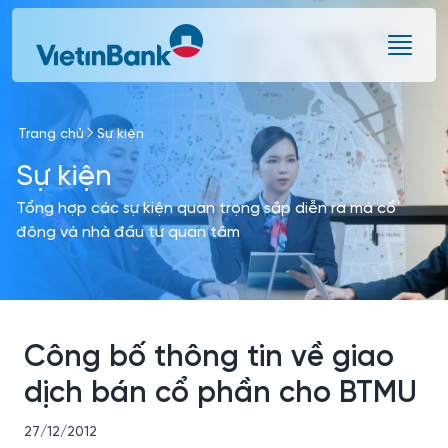
Skip to Main Content
Trang chủ
Sự kiện
Sự kiện
Tổng hợp các sự kiện quan trọng sắp diễn ra mà cổ
đông và nhà đầu tư quan tâm
Công bố thông tin về giao
dịch bán cổ phần cho BTMU
27/12/2012