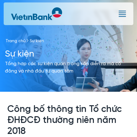
Skip to Main Content
Trang chủ
Sự kiện
Sự kiện
Tổng hợp các sự kiện quan trọng sắp diễn ra mà cổ
đông và nhà đầu tư quan tâm
Công bố thông tin Tổ chức
ĐHĐCĐ thường niên năm
2018