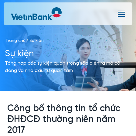
Skip to Main Content
Trang chủ
Sự kiện
Sự kiện
Tổng hợp các sự kiện quan trọng sắp diễn ra mà cổ
đông và nhà đầu tư quan tâm
Công bố thông tin tổ chức
ĐHĐCĐ thường niên năm
2017