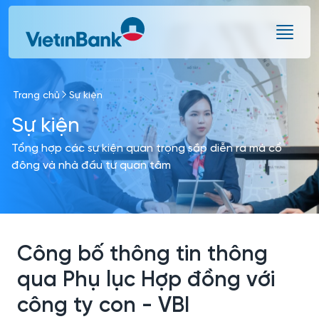
Skip to Main Content
Trang chủ
Sự kiện
Sự kiện
Tổng hợp các sự kiện quan trọng sắp diễn ra mà cổ
đông và nhà đầu tư quan tâm
Công bố thông tin thông
qua Phụ lục Hợp đồng với
công ty con - VBI