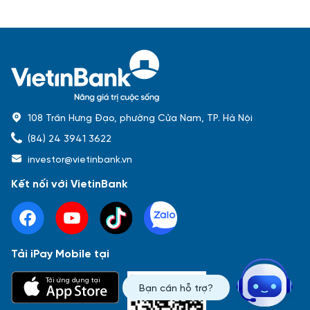
108 Trần Hưng Đạo, phường Cửa Nam, TP. Hà Nội
(84) 24 3941 3622
investor@vietinbank.vn
Kết nối với VietinBank
Tải iPay Mobile tại
Phổ biến nhất
Tải ứng dụng tại
Bạn cần hỗ trợ?
Báo cáo tài chính
Thông tin giao dịch