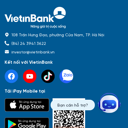
108 Trần Hưng Đạo, phường Cửa Nam, TP. Hà Nội
(84) 24 3941 3622
investor@vietinbank.vn
Kết nối với VietinBank
Tải iPay Mobile tại
Phổ biến nhất
Tải ứng dụng tại
Bạn cần hỗ trợ?
Báo cáo tài chính
Thông tin giao dịch
Công bố thông tin
Sự kiện
Tài liệu
Tải ứng dụng tại