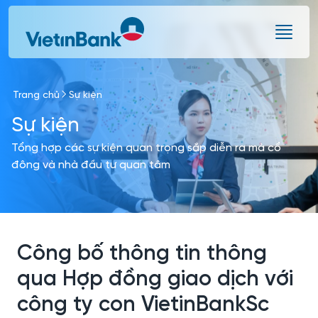
Skip to Main Content
Trang chủ
Sự kiện
Sự kiện
Tổng hợp các sự kiện quan trọng sắp diễn ra mà cổ
đông và nhà đầu tư quan tâm
Công bố thông tin thông
qua Hợp đồng giao dịch với
công ty con VietinBankSc