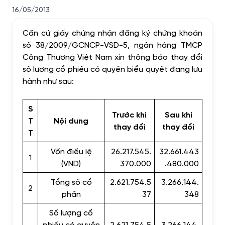
16/05/2013
Căn cứ giấy chứng nhận đăng ký chứng khoán
số 38/2009/GCNCP-VSD-5, ngân hàng TMCP
Công Thương Việt Nam xin thông báo thay đổi
số lượng cổ phiếu có quyền biểu quyết đang lưu
hành như sau:
S
Trước khi
Sau khi
T
Nội dung
thay đổi
thay đổi
T
Vốn điều lệ
26.217.545.
32.661.443
1
(VND)
370.000
.480.000
Tổng số cổ
2.621.754.5
3.266.144.
2
phần
37
348
Số lượng cổ
phiếu có quyền
2.621.754.5
3.266.144.