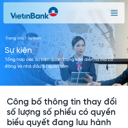
Skip to Main Content
Trang chủ
Sự kiện
Sự kiện
Tổng hợp các sự kiện quan trọng sắp diễn ra mà cổ
đông và nhà đầu tư quan tâm
Công bố thông tin thay đổi
số lượng số phiểu có quyền
biểu quyết đang lưu hành