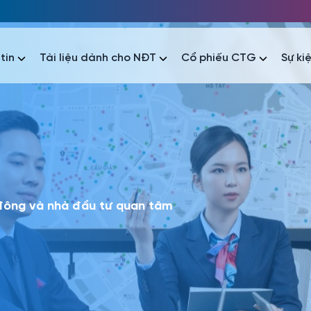
tin
Tài liệu dành cho NĐT
Cổ phiếu CTG
Sự ki
nhất
nhất
áo tài chính
Thông tin giao dịch
Công bố thông tin
Sự kiện
tài chính
Thông tin giao dịch
Công bố thông tin
Sự kiện
 đông và nhà đầu tư quan tâm