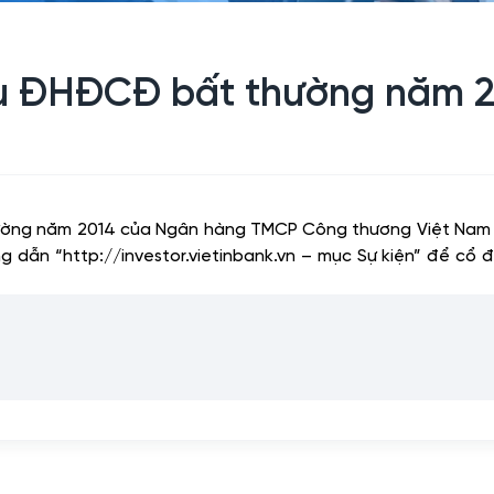
iệu ĐHĐCĐ bất thường năm 2
thường năm 2014 của Ngân hàng TMCP Công thương Việt Nam đ
ẫn “http://investor.vietinbank.vn – mục Sự kiện” để cổ đ