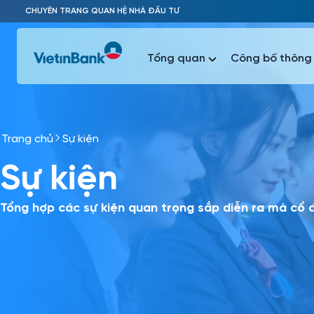
Skip to Main Content
CHUYÊN TRANG QUAN HỆ NHÀ ĐẦU TƯ
Tổng quan
Công bố thông 
Trang chủ
Sự kiện
Phổ biến 
Sự kiện
Phổ biến 
Báo c
Báo cáo 
Tổng hợp các sự kiện quan trọng sắp diễn ra mà cổ