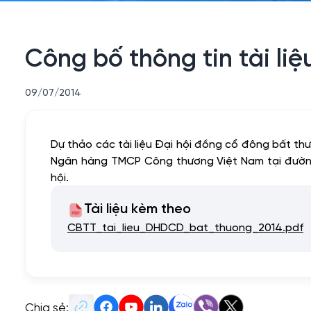
Công bố thông tin tài l
09/07/2014
Dự thảo các tài liệu Đại hội đồng cổ đông bất 
Ngân hàng TMCP Công thương Việt Nam tại đường d
hội.
Tài liệu kèm theo
CBTT_tai_lieu_DHDCD_bat_thuong_2014.pdf
Chia sẻ: