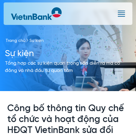
Skip to Main Content
Trang chủ
Sự kiện
Sự kiện
Tổng hợp các sự kiện quan trọng sắp diễn ra mà cổ
đông và nhà đầu tư quan tâm
Công bố thông tin Quy chế
tổ chức và hoạt động của
HĐQT VietinBank sửa đổi