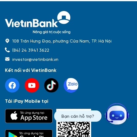
108 Trần Hưng Đạo, phường Cửa Nam, TP. Hà Nội
(84) 24 3941 3622
investor@vietinbank.vn
Kết nối với VietinBank
Tải iPay Mobile tại
Phổ biến nhất
Tải ứng dụng tại
Bạn cần hỗ trợ?
Báo cáo tài chính
Thông tin giao dịch
Công bố thông tin
Sự kiện
Tài liệu
Tải ứng dụng tại