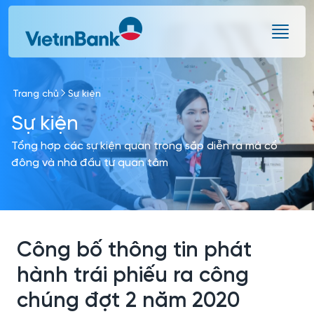
Skip to Main Content
Trang chủ
Sự kiện
Sự kiện
Tổng hợp các sự kiện quan trọng sắp diễn ra mà cổ
đông và nhà đầu tư quan tâm
Công bố thông tin phát
hành trái phiếu ra công
chúng đợt 2 năm 2020