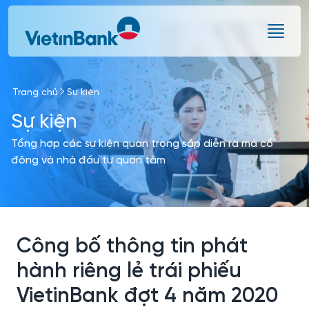
Skip to Main Content
Trang chủ
Sự kiện
Sự kiện
Tổng hợp các sự kiện quan trọng sắp diễn ra mà cổ
đông và nhà đầu tư quan tâm
Công bố thông tin phát
hành riêng lẻ trái phiếu
VietinBank đợt 4 năm 2020