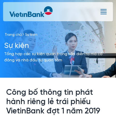
Skip to Main Content
Trang chủ
Sự kiện
Sự kiện
Tổng hợp các sự kiện quan trọng sắp diễn ra mà cổ
đông và nhà đầu tư quan tâm
Công bố thông tin phát
hành riêng lẻ trái phiếu
VietinBank đợt 1 năm 2019