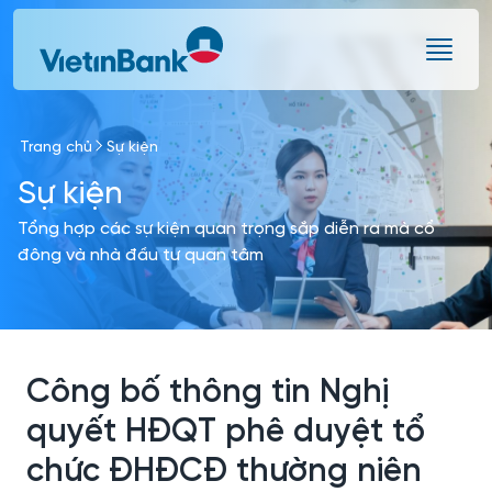
Skip to Main Content
Trang chủ
Sự kiện
Sự kiện
Tổng hợp các sự kiện quan trọng sắp diễn ra mà cổ
đông và nhà đầu tư quan tâm
Công bố thông tin Nghị
quyết HĐQT phê duyệt tổ
chức ĐHĐCĐ thường niên