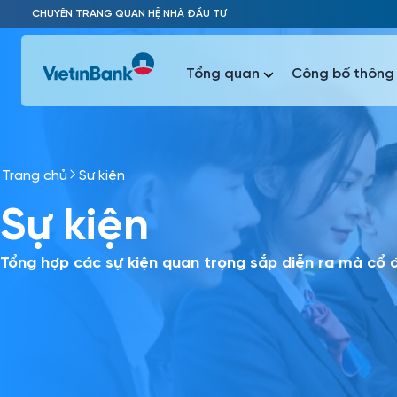
Skip to Main Content
CHUYÊN TRANG QUAN HỆ NHÀ ĐẦU TƯ
Tổng quan
Công bố thông 
Trang chủ
Sự kiện
Phổ biến 
Sự kiện
Phổ biến 
Báo c
Báo cáo 
Tổng hợp các sự kiện quan trọng sắp diễn ra mà cổ