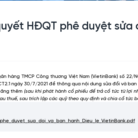
quyết HĐQT phê duyệt sửa đ
gân hàng TMCP Công thương Việt Nam (VietinBank) số 22
1 ngày 30/7/2021 để thông qua nội dung sửa đổi và ban h
 tăng thêm
(sau khi phát hành cổ phiếu để trả cổ tức từ lợi 
au thuế, sau trích lập các quỹ theo quy định và chia cổ tức 
e_duyet_sua_doi_va_ban_hanh_Dieu_le_VietinBank.pdf