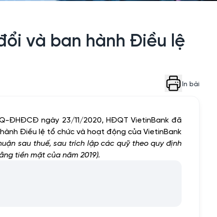
ổi và ban hành Điều lệ
In bài
/NQ-ĐHĐCĐ ngày 23/11/2020, HĐQT VietinBank đã
ành Điều lệ tổ chức và hoạt động của VietinBank
nhuận sau thuế, sau trích lập các quỹ theo quy định
bằng tiền mặt của năm 2019).