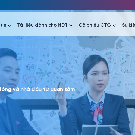
tin
Tài liệu dành cho NĐT
Cổ phiếu CTG
Sự ki
nhất
nhất
áo tài chính
Thông tin giao dịch
Công bố thông tin
Sự kiện
tài chính
Thông tin giao dịch
Công bố thông tin
Sự kiện
 đông và nhà đầu tư quan tâm