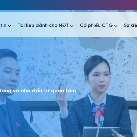
tin
Tài liệu dành cho NĐT
Cổ phiếu CTG
Sự ki
nhất
nhất
áo tài chính
Thông tin giao dịch
Công bố thông tin
Sự kiện
tài chính
Thông tin giao dịch
Công bố thông tin
Sự kiện
 đông và nhà đầu tư quan tâm