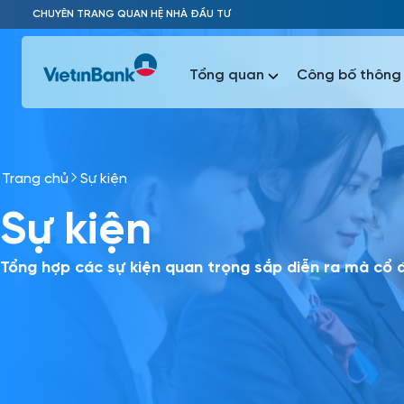
Skip to Main Content
CHUYÊN TRANG QUAN HỆ NHÀ ĐẦU TƯ
Tổng quan
Công bố thông 
Trang chủ
Sự kiện
Phổ biến 
Sự kiện
Phổ biến 
Báo c
Báo cáo 
Tổng hợp các sự kiện quan trọng sắp diễn ra mà cổ