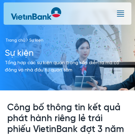
Skip to Main Content
Trang chủ
Sự kiện
Sự kiện
Tổng hợp các sự kiện quan trọng sắp diễn ra mà cổ
đông và nhà đầu tư quan tâm
Công bố thông tin kết quả
phát hành riêng lẻ trái
phiếu VietinBank đợt 3 năm