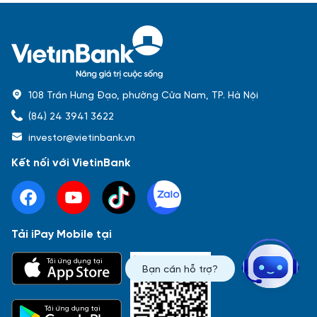
108 Trần Hưng Đạo, phường Cửa Nam, TP. Hà Nội
(84) 24 3941 3622
investor@vietinbank.vn
Kết nối với VietinBank
Tải iPay Mobile tại
Phổ biến nhất
Tải ứng dụng tại
Bạn cần hỗ trợ?
Báo cáo tài chính
Thông tin giao dịch
Công bố thông tin
Sự kiện
Tài liệu
Tải ứng dụng tại