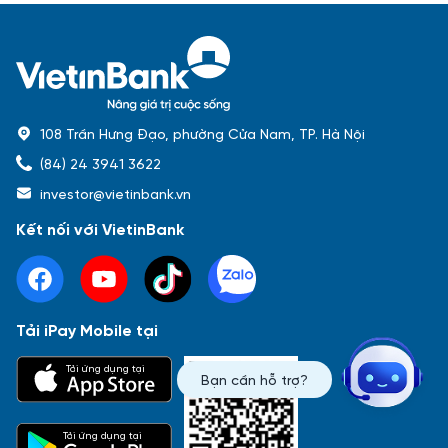
108 Trần Hưng Đạo, phường Cửa Nam, TP. Hà Nội
(84) 24 3941 3622
investor@vietinbank.vn
Kết nối với VietinBank
Tải iPay Mobile tại
Phổ biến nhất
Tải ứng dụng tại
Bạn cần hỗ trợ?
Báo cáo tài chính
Thông tin giao dịch
Công bố thông tin
Sự kiện
Tài liệu
Tải ứng dụng tại