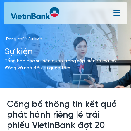
Skip to Main Content
Trang chủ
Sự kiện
Sự kiện
Tổng hợp các sự kiện quan trọng sắp diễn ra mà cổ
đông và nhà đầu tư quan tâm
Công bố thông tin kết quả
phát hành riêng lẻ trái
phiếu VietinBank đợt 20